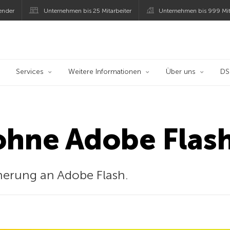
ender
Unternehmen bis 25 Mitarbeiter
Unternehmen bis 999 Mit
 Kaspersky
Services
Weitere Informationen
Über uns
D
ohne Adobe Flas
innerung an Adobe Flash.