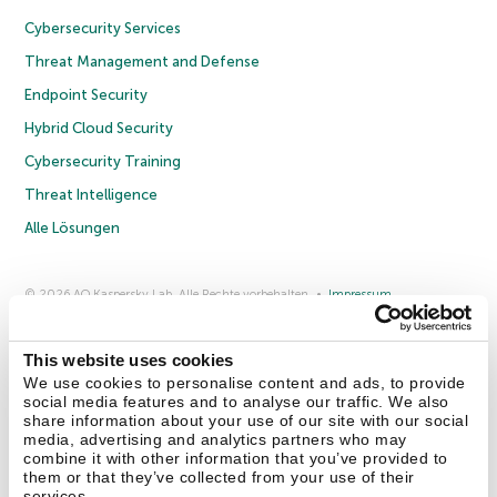
Cybersecurity Services
Threat Management and Defense
Endpoint Security
Hybrid Cloud Security
Cybersecurity Training
Threat Intelligence
Alle Lösungen
© 2026 AO Kaspersky Lab. Alle Rechte vorbehalten.
Impressum
Datenschutzrichtlinie
Lizenzvereinbarung B2C
Lizenzvereinbarung B2B
Anmeldung zum Business-Newsletter
Anmeldung zum Newsletter für B2B-Vertriebspartner
Cookies
This website uses cookies
We use cookies to personalise content and ads, to provide
social media features and to analyse our traffic. We also
Kontakt
Über uns
Partner
Blog
Weitere Informationen
share information about your use of our site with our social
Pressemitteilungen
media, advertising and analytics partners who may
combine it with other information that you’ve provided to
them or that they’ve collected from your use of their
Securelist
Eugene Personal Blog
Enzyklopädie
services.