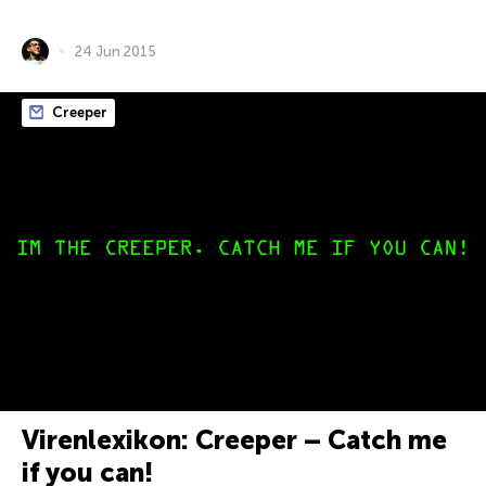
24 Jun 2015
Creeper
Virenlexikon: Creeper – Catch me
if you can!