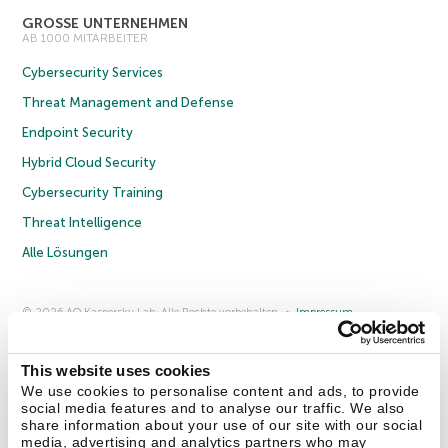
GROSSE UNTERNEHMEN
AB 1000 MITARBEITER
Cybersecurity Services
Threat Management and Defense
Endpoint Security
Hybrid Cloud Security
Cybersecurity Training
Threat Intelligence
Alle Lösungen
© 2026 AO Kaspersky Lab. Alle Rechte vorbehalten.
Impressum
Datenschutzrichtlinie
Lizenzvereinbarung B2C
Lizenzvereinbarung B2B
Anmeldung zum Business-Newsletter
Anmeldung zum Newsletter für B2B-Vertriebspartner
Cookies
This website uses cookies
We use cookies to personalise content and ads, to provide
social media features and to analyse our traffic. We also
Kontakt
Über uns
Partner
Blog
Weitere Informationen
share information about your use of our site with our social
Pressemitteilungen
media, advertising and analytics partners who may