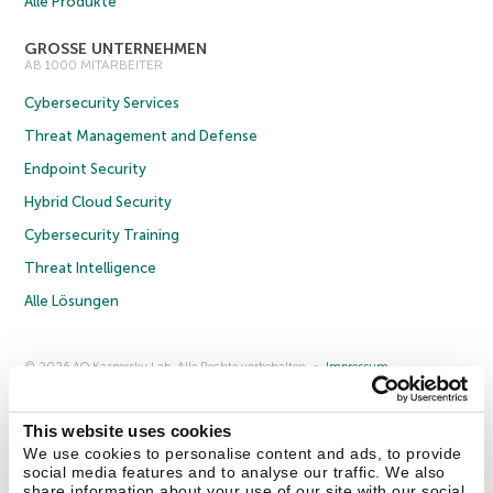
Alle Produkte
GROSSE UNTERNEHMEN
AB 1000 MITARBEITER
Cybersecurity Services
Threat Management and Defense
Endpoint Security
Hybrid Cloud Security
Cybersecurity Training
Threat Intelligence
Alle Lösungen
© 2026 AO Kaspersky Lab. Alle Rechte vorbehalten.
Impressum
Datenschutzrichtlinie
Lizenzvereinbarung B2C
Lizenzvereinbarung B2B
Anmeldung zum Business-Newsletter
Anmeldung zum Newsletter für B2B-Vertriebspartner
Cookies
This website uses cookies
We use cookies to personalise content and ads, to provide
social media features and to analyse our traffic. We also
Kontakt
Über uns
Partner
Blog
Weitere Informationen
share information about your use of our site with our social