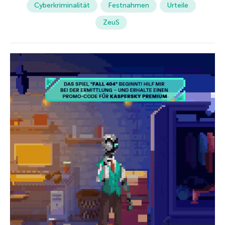
Cyberkriminalität
Festnahmen
Urteile
ZeuS