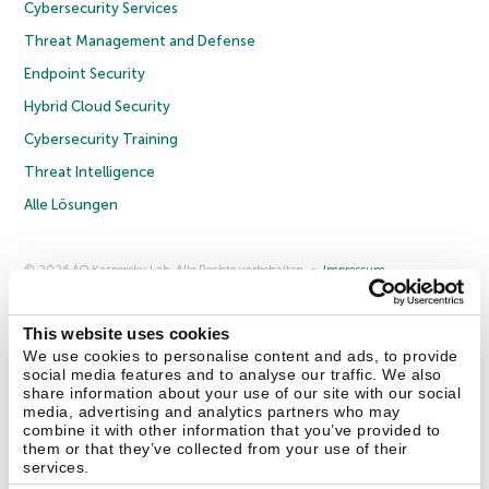
Cybersecurity Services
Threat Management and Defense
Endpoint Security
Hybrid Cloud Security
Cybersecurity Training
Threat Intelligence
Alle Lösungen
© 2026 AO Kaspersky Lab. Alle Rechte vorbehalten.
Impressum
Datenschutzrichtlinie
Lizenzvereinbarung B2C
Lizenzvereinbarung B2B
Anmeldung zum Business-Newsletter
Anmeldung zum Newsletter für B2B-Vertriebspartner
Cookies
This website uses cookies
We use cookies to personalise content and ads, to provide
social media features and to analyse our traffic. We also
Kontakt
Über uns
Partner
Blog
Weitere Informationen
share information about your use of our site with our social
Pressemitteilungen
media, advertising and analytics partners who may
combine it with other information that you’ve provided to
them or that they’ve collected from your use of their
Securelist
Eugene Personal Blog
Enzyklopädie
services.