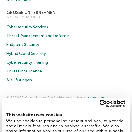
GROSSE UNTERNEHMEN
AB 1000 MITARBEITER
Cybersecurity Services
Threat Management and Defense
Endpoint Security
Hybrid Cloud Security
Cybersecurity Training
Threat Intelligence
Alle Lösungen
© 2026 AO Kaspersky Lab. Alle Rechte vorbehalten.
Impressum
Datenschutzrichtlinie
Lizenzvereinbarung B2C
Lizenzvereinbarung B2B
Anmeldung zum Business-Newsletter
Anmeldung zum Newsletter für B2B-Vertriebspartner
Cookies
This website uses cookies
We use cookies to personalise content and ads, to provide
social media features and to analyse our traffic. We also
Kontakt
Über uns
Partner
Blog
Weitere Informationen
share information about your use of our site with our social
Pressemitteilungen