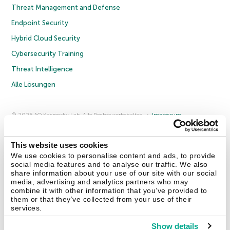
Threat Management and Defense
Endpoint Security
Hybrid Cloud Security
Cybersecurity Training
Threat Intelligence
Alle Lösungen
© 2026 AO Kaspersky Lab. Alle Rechte vorbehalten.
Impressum
Datenschutzrichtlinie
Lizenzvereinbarung B2C
Lizenzvereinbarung B2B
Anmeldung zum Business-Newsletter
Anmeldung zum Newsletter für B2B-Vertriebspartner
Cookies
This website uses cookies
We use cookies to personalise content and ads, to provide
social media features and to analyse our traffic. We also
Kontakt
Über uns
Partner
Blog
Weitere Informationen
share information about your use of our site with our social
Pressemitteilungen
media, advertising and analytics partners who may
combine it with other information that you’ve provided to
them or that they’ve collected from your use of their
Securelist
Eugene Personal Blog
Enzyklopädie
services.
Show details