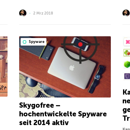
2 Mrz 2018
Spyware
Ka
ne
Skygofree –
ge
hochentwickelte Spyware
Tr
seit 2014 aktiv
Kas