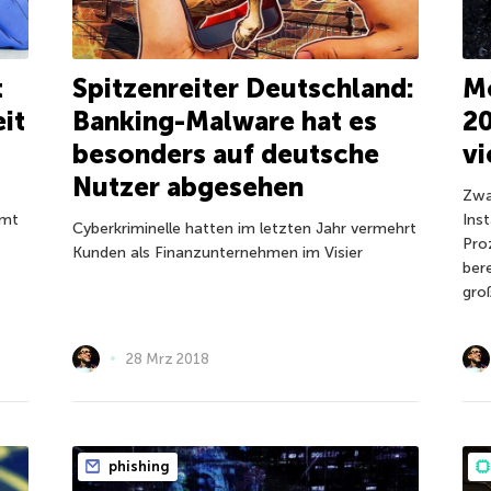
t
Spitzenreiter Deutschland:
Mo
it
Banking-Malware hat es
20
besonders auf deutsche
v
Nutzer abgesehen
Zwa
mmt
Ins
Cyberkriminelle hatten im letzten Jahr vermehrt
Pro
Kunden als Finanzunternehmen im Visier
ber
gro
28 Mrz 2018
phishing