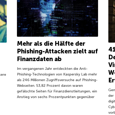
Mehr als die Hälfte der
41
Phishing-Attacken zielt auf
D
Finanzdaten ab
Vi
Im vergangenen Jahr entdeckten die Anti-
W
Phishing-Technologien von Kaspersky Lab mehr
sere
E
als 246 Millionen Zugriffsversuche auf Phishing-
Webseiten. 53,82 Prozent davon waren
Gen
gefälschte Seiten für Finanzdienstleitungen, ein
der
Anstieg von sechs Prozentpunkten gegenüber
digi
Cyb
vorb