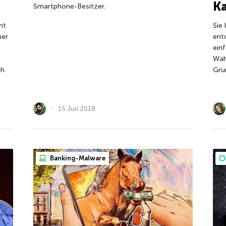
Ka
Smartphone-Besitzer.
ht
Sie
ner
ent
ein
Wah
ch
Gru
15 Jun 2018
Banking-Malware