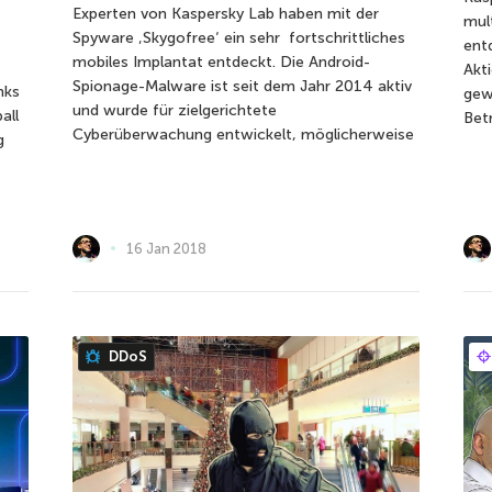
Experten von Kaspersky Lab haben mit der
mul
Spyware ‚Skygofree‘ ein sehr fortschrittliches
ent
mobiles Implantat entdeckt. Die Android-
Akt
Spionage-Malware ist seit dem Jahr 2014 aktiv
nks
gew
und wurde für zielgerichtete
all
Bet
Cyberüberwachung entwickelt, möglicherweise
g
16 Jan 2018
DDoS