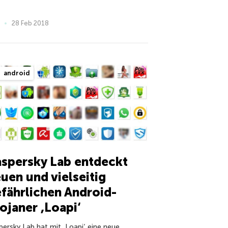
28 Feb 2018
android
spersky Lab entdeckt
uen und vielseitig
fährlichen Android-
ojaner ,Loapi‘
persky Lab hat mit ,Loapi‘ eine neue,