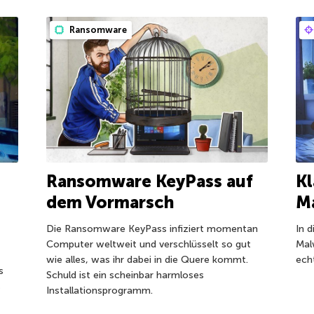
Ransomware
Ransomware KeyPass auf
Kl
dem Vormarsch
Ma
Die Ransomware KeyPass infiziert momentan
In 
Computer weltweit und verschlüsselt so gut
Mal
wie alles, was ihr dabei in die Quere kommt.
ech
s
Schuld ist ein scheinbar harmloses
s
Installationsprogramm.