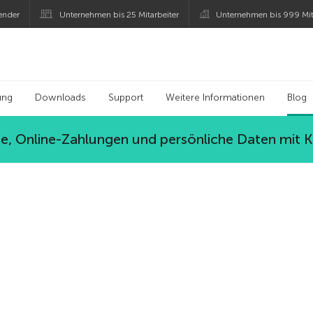
ender
Unternehmen bis 25 Mitarbeiter
Unternehmen bis 999 Mit
 Kaspersky
ung
Downloads
Support
Weitere Informationen
Blog
, Online-Zahlungen und persönliche Daten mit 