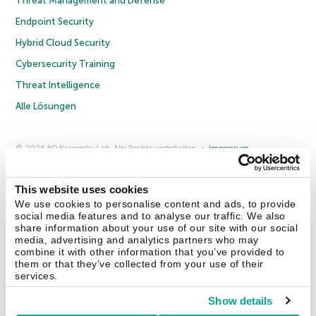
Threat Management and Defense
Endpoint Security
Hybrid Cloud Security
Cybersecurity Training
Threat Intelligence
Alle Lösungen
© 2026 AO Kaspersky Lab. Alle Rechte vorbehalten.
Impressum
Datenschutzrichtlinie
Lizenzvereinbarung B2C
Lizenzvereinbarung B2B
Anmeldung zum Business-Newsletter
Anmeldung zum Newsletter für B2B-Vertriebspartner
Cookies
This website uses cookies
We use cookies to personalise content and ads, to provide
social media features and to analyse our traffic. We also
Kontakt
Über uns
Partner
Blog
Weitere Informationen
share information about your use of our site with our social
Pressemitteilungen
media, advertising and analytics partners who may
combine it with other information that you’ve provided to
them or that they’ve collected from your use of their
Securelist
Eugene Personal Blog
Enzyklopädie
services.
Show details