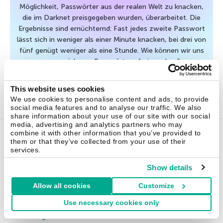
Möglichkeit, Passwörter aus der realen Welt zu knacken,
die im Darknet preisgegeben wurden, überarbeitet. Die
Ergebnisse sind ernüchternd: Fast jedes zweite Passwort
lässt sich in weniger als einer Minute knacken, bei drei von
fünf genügt weniger als eine Stunde. Wie können wir uns
von unsicheren Passwörtern frei machen?
This website uses cookies
20 Mai 2026
We use cookies to personalise content and ads, to provide
social media features and to analyse our traffic. We also
share information about your use of our site with our social
media, advertising and analytics partners who may
combine it with other information that you’ve provided to
them or that they’ve collected from your use of their
LÖSUNGEN FÜR HEIMANWENDER
services.
Show details
Kaspersky Standard
Allow all cookies
Customize
Kaspersky Plus
Kaspersky Premium
Use necessary cookies only
Alle Lösungen