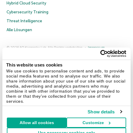
Hybrid Cloud Security
Cybersecurity Training
Threat Intelligence
Alle Lösungen
© 2026 AO Kaspersky Lab. Alle Rechte vorbehalten.
Impressum
Datenschutzrichtlinie
Lizenzvereinbarung B2C
Lizenzvereinbarung B2B
Anmeldung zum Business-Newsletter
Anmeldung zum Newsletter für B2B-Vertriebspartner
Cookies
This website uses cookies
We use cookies to personalise content and ads, to provide
social media features and to analyse our traffic. We also
Kontakt
Über uns
Partner
Blog
Weitere Informationen
share information about your use of our site with our social
Pressemitteilungen
media, advertising and analytics partners who may
combine it with other information that you’ve provided to
them or that they’ve collected from your use of their
Securelist
Eugene Personal Blog
Enzyklopädie
services.
Show details
Allow all cookies
Customize
Deutschland & Schweiz
Use necessary cookies only