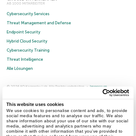
AB 1000 MITARBEITER
Cybersecurity Services
Threat Management and Defense
Endpoint Security
Hybrid Cloud Security
Cybersecurity Training
Threat Intelligence
Alle Lösungen
© 2026 AO Kaspersky Lab. Alle Rechte vorbehalten.
Impressum
Datenschutzrichtlinie
Lizenzvereinbarung B2C
Lizenzvereinbarung B2B
Anmeldung zum Business-Newsletter
Anmeldung zum Newsletter für B2B-Vertriebspartner
Cookies
This website uses cookies
We use cookies to personalise content and ads, to provide
social media features and to analyse our traffic. We also
Kontakt
Über uns
Partner
Blog
Weitere Informationen
share information about your use of our site with our social
Pressemitteilungen
media, advertising and analytics partners who may
combine it with other information that you’ve provided to