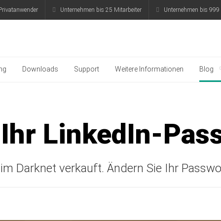
Privatanwender
Unternehmen bis 25 Mitarbeiter
Unternehmen bis 999 
aspersky
ng
Downloads
Support
Weitere Informationen
Blog
, Online-Zahlungen und persönliche Daten mit K
 Ihr LinkedIn-Pas
im Darknet verkauft. Ändern Sie Ihr Passwo