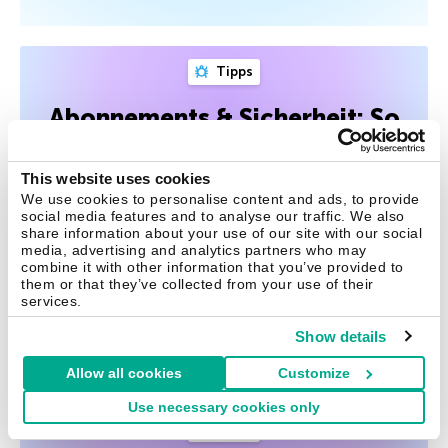
Tipps
Abonnements & Sicherheit: So
schützt du deine Konten, deinen
Geldbeutel und deine
This website uses cookies
We use cookies to personalise content and ads, to provide
Gesundheit
social media features and to analyse our traffic. We also
share information about your use of our site with our social
Wer Abonnements besitzt, sollte sich unbedingt um
media, advertising and analytics partners who may
Cybersicherheit kümmern – um seine eigene und die
combine it with other information that you’ve provided to
them or that they’ve collected from your use of their
seiner Familie
services.
Show details
28 Mai 2026
Allow all cookies
Customize
Use necessary cookies only
Tipps