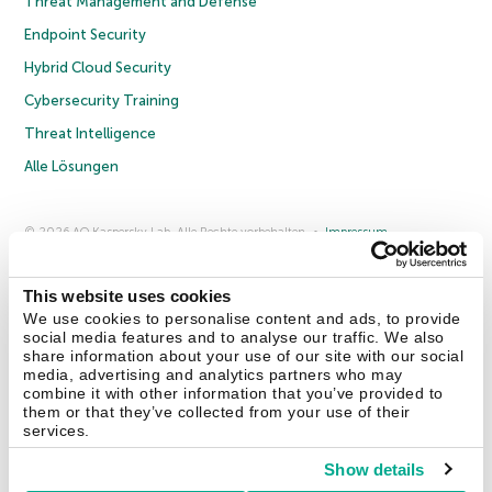
Threat Management and Defense
Endpoint Security
Hybrid Cloud Security
Cybersecurity Training
Threat Intelligence
Alle Lösungen
© 2026 AO Kaspersky Lab. Alle Rechte vorbehalten.
Impressum
Datenschutzrichtlinie
Lizenzvereinbarung B2C
Lizenzvereinbarung B2B
Anmeldung zum Business-Newsletter
Anmeldung zum Newsletter für B2B-Vertriebspartner
Cookies
This website uses cookies
We use cookies to personalise content and ads, to provide
social media features and to analyse our traffic. We also
Kontakt
Über uns
Partner
Blog
Weitere Informationen
share information about your use of our site with our social
Pressemitteilungen
media, advertising and analytics partners who may
combine it with other information that you’ve provided to
them or that they’ve collected from your use of their
Securelist
Eugene Personal Blog
Enzyklopädie
services.
Show details