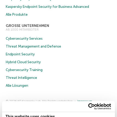
Kaspersky Endpoint Security for Business Advanced
Alle Produkte
GROSSE UNTERNEHMEN
AB 1000 MITARBEITER
Cybersecurity Services
Threat Management and Defense
Endpoint Security
Hybrid Cloud Security
Cybersecurity Training
Threat Intelligence
Alle Lösungen
© 2026 AO Kaspersky Lab. Alle Rechte vorbehalten.
Impressum
Datenschutzrichtlinie
Lizenzvereinbarung B2C
Lizenzvereinbarung B2B
Anmeldung zum Business-Newsletter
Anmeldung zum Newsletter für B2B-Vertriebspartner
Cookies
This website uses cookies