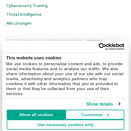
Cybersecurity Training
Threat Intelligence
Alle Lösungen
© 2026 AO Kaspersky Lab. Alle Rechte vorbehalten.
Impressum
Datenschutzrichtlinie
Lizenzvereinbarung B2C
Lizenzvereinbarung B2B
Anmeldung zum Business-Newsletter
Anmeldung zum Newsletter für B2B-Vertriebspartner
Cookies
This website uses cookies
We use cookies to personalise content and ads, to provide
social media features and to analyse our traffic. We also
Kontakt
Über uns
Partner
Blog
Weitere Informationen
share information about your use of our site with our social
Pressemitteilungen
media, advertising and analytics partners who may
combine it with other information that you’ve provided to
them or that they’ve collected from your use of their
Securelist
Eugene Personal Blog
Enzyklopädie
services.
Show details
Allow all cookies
Customize
Deutschland & Schweiz
Use necessary cookies only