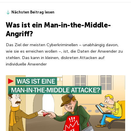
Nächsten Beitrag lesen
Was ist ein Man-in-the-Middle-
Angriff?
Das Ziel der meisten Cyberkriminellen – unabhängig davon,
wie sie es erreichen wollen –, ist, die Daten der Anwender zu
stehlen. Das kann in kleinen, diskreten Attacken auf
individuelle Anwender