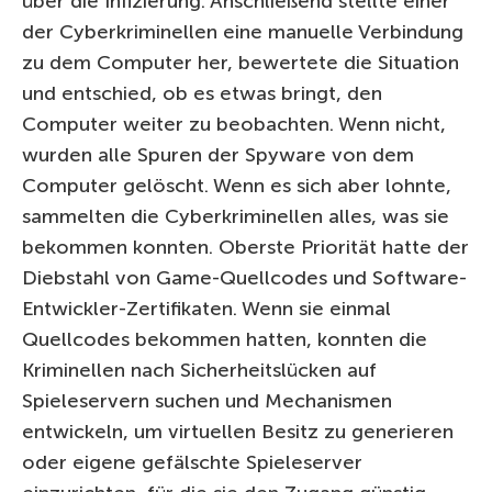
über die Infizierung. Anschließend stellte einer
der Cyberkriminellen eine manuelle Verbindung
zu dem Computer her, bewertete die Situation
und entschied, ob es etwas bringt, den
Computer weiter zu beobachten. Wenn nicht,
wurden alle Spuren der Spyware von dem
Computer gelöscht. Wenn es sich aber lohnte,
sammelten die Cyberkriminellen alles, was sie
bekommen konnten. Oberste Priorität hatte der
Diebstahl von Game-Quellcodes und Software-
Entwickler-Zertifikaten. Wenn sie einmal
Quellcodes bekommen hatten, konnten die
Kriminellen nach Sicherheitslücken auf
Spieleservern suchen und Mechanismen
entwickeln, um virtuellen Besitz zu generieren
oder eigene gefälschte Spieleserver