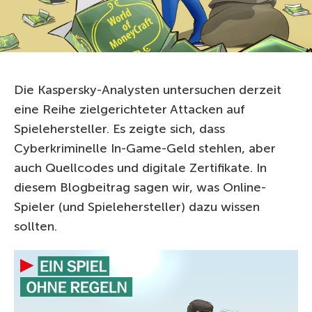
Die Kaspersky-Analysten untersuchen derzeit
eine Reihe zielgerichteter Attacken auf
Spielehersteller. Es zeigte sich, dass
Cyberkriminelle In-Game-Geld stehlen, aber
auch Quellcodes und digitale Zertifikate. In
diesem Blogbeitrag sagen wir, was Online-
Spieler (und Spielehersteller) dazu wissen
sollten.