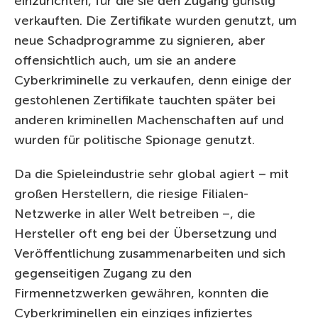
einzurichten, für die sie den Zugang günstig
verkauften. Die Zertifikate wurden genutzt, um
neue Schadprogramme zu signieren, aber
offensichtlich auch, um sie an andere
Cyberkriminelle zu verkaufen, denn einige der
gestohlenen Zertifikate tauchten später bei
anderen kriminellen Machenschaften auf und
wurden für politische Spionage genutzt.
Da die Spieleindustrie sehr global agiert – mit
großen Herstellern, die riesige Filialen-
Netzwerke in aller Welt betreiben –, die
Hersteller oft eng bei der Übersetzung und
Veröffentlichung zusammenarbeiten und sich
gegenseitigen Zugang zu den
Firmennetzwerken gewähren, konnten die
Cyberkriminellen ein einziges infiziertes