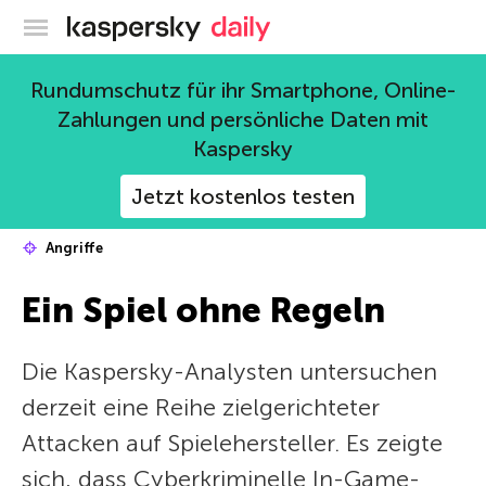
Offizieller Blog von Kaspersky
Rundumschutz für ihr Smartphone, Online-
Zahlungen und persönliche Daten mit
Kaspersky
Jetzt kostenlos testen
Angriffe
Ein Spiel ohne Regeln
Die Kaspersky-Analysten untersuchen
derzeit eine Reihe zielgerichteter
Attacken auf Spielehersteller. Es zeigte
sich, dass Cyberkriminelle In-Game-