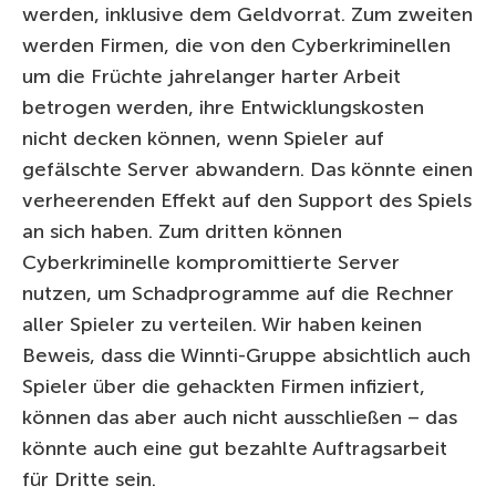
werden, inklusive dem Geldvorrat. Zum zweiten
werden Firmen, die von den Cyberkriminellen
um die Früchte jahrelanger harter Arbeit
betrogen werden, ihre Entwicklungskosten
nicht decken können, wenn Spieler auf
gefälschte Server abwandern. Das könnte einen
verheerenden Effekt auf den Support des Spiels
an sich haben. Zum dritten können
Cyberkriminelle kompromittierte Server
nutzen, um Schadprogramme auf die Rechner
aller Spieler zu verteilen. Wir haben keinen
Beweis, dass die Winnti-Gruppe absichtlich auch
Spieler über die gehackten Firmen infiziert,
können das aber auch nicht ausschließen – das
könnte auch eine gut bezahlte Auftragsarbeit
für Dritte sein.