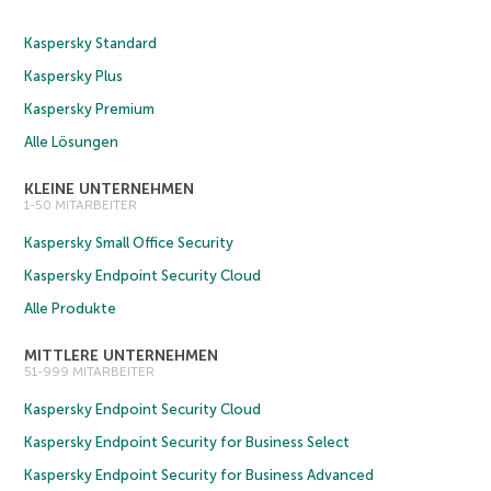
Kaspersky Standard
Kaspersky Plus
Kaspersky Premium
Alle Lösungen
KLEINE UNTERNEHMEN
1-50 MITARBEITER
Kaspersky Small Office Security
Kaspersky Endpoint Security Cloud
Alle Produkte
MITTLERE UNTERNEHMEN
51-999 MITARBEITER
Kaspersky Endpoint Security Cloud
Kaspersky Endpoint Security for Business Select
Kaspersky Endpoint Security for Business Advanced