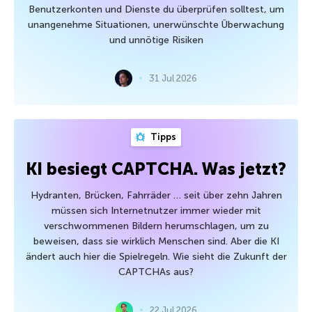
Benutzerkonten und Dienste du überprüfen solltest, um
unangenehme Situationen, unerwünschte Überwachung
und unnötige Risiken
31 Jul 2026
Tipps
KI besiegt CAPTCHA. Was jetzt?
Hydranten, Brücken, Fahrräder … seit über zehn Jahren
müssen sich Internetnutzer immer wieder mit
verschwommenen Bildern herumschlagen, um zu
beweisen, dass sie wirklich Menschen sind. Aber die KI
ändert auch hier die Spielregeln. Wie sieht die Zukunft der
CAPTCHAs aus?
22 Jul 2026