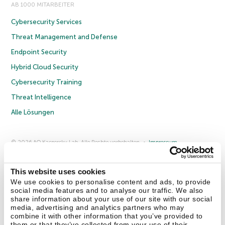
AB 1000 MITARBEITER
Cybersecurity Services
Threat Management and Defense
Endpoint Security
Hybrid Cloud Security
Cybersecurity Training
Threat Intelligence
Alle Lösungen
© 2026 AO Kaspersky Lab. Alle Rechte vorbehalten.
Impressum
Datenschutzrichtlinie
Lizenzvereinbarung B2C
Lizenzvereinbarung B2B
Anmeldung zum Business-Newsletter
Anmeldung zum Newsletter für B2B-Vertriebspartner
Cookies
This website uses cookies
We use cookies to personalise content and ads, to provide
social media features and to analyse our traffic. We also
Kontakt
Über uns
Partner
Blog
Weitere Informationen
share information about your use of our site with our social
Pressemitteilungen
media, advertising and analytics partners who may
combine it with other information that you’ve provided to
them or that they’ve collected from your use of their