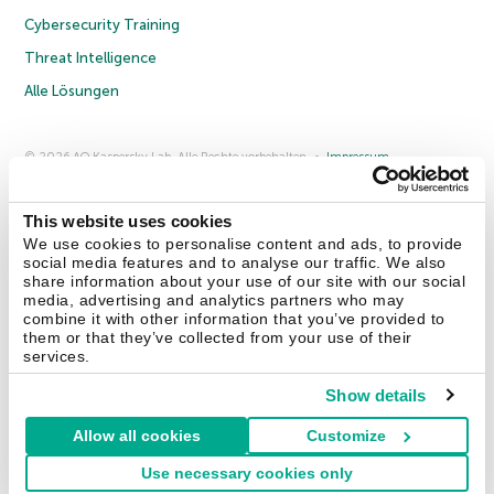
Cybersecurity Training
Threat Intelligence
Alle Lösungen
© 2026 AO Kaspersky Lab. Alle Rechte vorbehalten.
Impressum
Datenschutzrichtlinie
Lizenzvereinbarung B2C
Lizenzvereinbarung B2B
Anmeldung zum Business-Newsletter
Anmeldung zum Newsletter für B2B-Vertriebspartner
Cookies
This website uses cookies
We use cookies to personalise content and ads, to provide
social media features and to analyse our traffic. We also
Kontakt
Über uns
Partner
Blog
Weitere Informationen
share information about your use of our site with our social
Pressemitteilungen
media, advertising and analytics partners who may
combine it with other information that you’ve provided to
them or that they’ve collected from your use of their
Securelist
Eugene Personal Blog
Enzyklopädie
services.
Show details
Allow all cookies
Customize
Deutschland & Schweiz
Use necessary cookies only