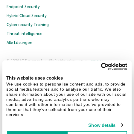
Endpoint Security
Hybrid Cloud Security
Cybersecurity Training
Threat Intelligence
Alle Lösungen
© 2026 AO Kaspersky Lab. Alle Rechte vorbehalten.
Impressum
Datenschutzrichtlinie
Lizenzvereinbarung B2C
Lizenzvereinbarung B2B
Anmeldung zum Business-Newsletter
Anmeldung zum Newsletter für B2B-Vertriebspartner
Cookies
This website uses cookies
We use cookies to personalise content and ads, to provide
social media features and to analyse our traffic. We also
Kontakt
Über uns
Partner
Blog
Weitere Informationen
share information about your use of our site with our social
Pressemitteilungen
media, advertising and analytics partners who may
combine it with other information that you’ve provided to
them or that they’ve collected from your use of their
Securelist
Eugene Personal Blog
Enzyklopädie
services.
Show details