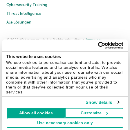
Cybersecurity Training
Threat Intelligence
Alle Lösungen
© 2026 AO Kaspersky Lab. Alle Rechte vorbehalten.
Impressum
Datenschutzrichtlinie
Lizenzvereinbarung B2C
Lizenzvereinbarung B2B
Anmeldung zum Business-Newsletter
Anmeldung zum Newsletter für B2B-Vertriebspartner
Cookies
This website uses cookies
We use cookies to personalise content and ads, to provide
social media features and to analyse our traffic. We also
Kontakt
Über uns
Partner
Blog
Weitere Informationen
share information about your use of our site with our social
Pressemitteilungen
media, advertising and analytics partners who may
combine it with other information that you’ve provided to
them or that they’ve collected from your use of their
Securelist
Eugene Personal Blog
Enzyklopädie
services.
Show details
Allow all cookies
Customize
Deutschland & Schweiz
Use necessary cookies only