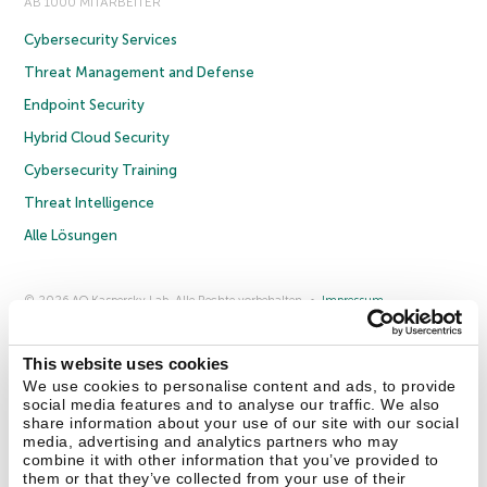
AB 1000 MITARBEITER
Cybersecurity Services
Threat Management and Defense
Endpoint Security
Hybrid Cloud Security
Cybersecurity Training
Threat Intelligence
Alle Lösungen
© 2026 AO Kaspersky Lab. Alle Rechte vorbehalten.
Impressum
Datenschutzrichtlinie
Lizenzvereinbarung B2C
Lizenzvereinbarung B2B
Anmeldung zum Business-Newsletter
Anmeldung zum Newsletter für B2B-Vertriebspartner
Cookies
This website uses cookies
We use cookies to personalise content and ads, to provide
social media features and to analyse our traffic. We also
Kontakt
Über uns
Partner
Blog
Weitere Informationen
share information about your use of our site with our social
Pressemitteilungen
media, advertising and analytics partners who may
combine it with other information that you’ve provided to
them or that they’ve collected from your use of their
Securelist
Eugene Personal Blog
Enzyklopädie