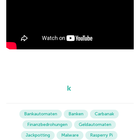
Bankautomaten
Banken
Carbanak
Finanzbedrohungen
Geldautomaten
Jackpotting
Malware
Rasperry Pi