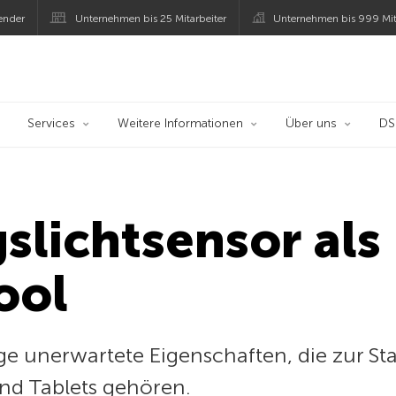
ender
Unternehmen bis 25 Mitarbeiter
Unternehmen bis 999 Mit
 Kaspersky
Services
Weitere Informationen
Über uns
D
lichtsensor als
ool
ge unerwartete Eigenschaften, die zur St
d Tablets gehören.