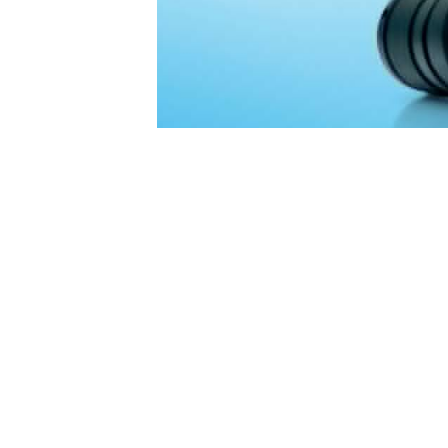
Ein Artikel im Science Magazine
, 
beschreibt eine nicht triviale Me
eines Umgebungslichtsensors ausz