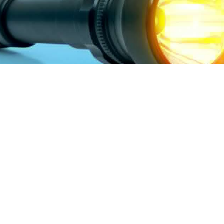
der Mitte Januar veröffentlicht wurde,
thode, um Smartphone-Benutzer mithilfe
uspionieren. Alle Smartphones und Tablets