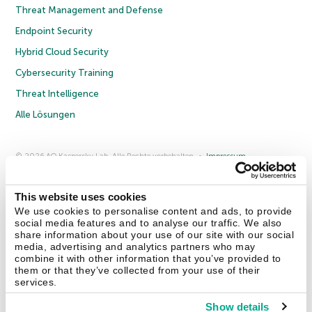
Threat Management and Defense
Endpoint Security
Hybrid Cloud Security
Cybersecurity Training
Threat Intelligence
Alle Lösungen
© 2026 AO Kaspersky Lab. Alle Rechte vorbehalten.
Impressum
Datenschutzrichtlinie
Lizenzvereinbarung B2C
Lizenzvereinbarung B2B
Anmeldung zum Business-Newsletter
Anmeldung zum Newsletter für B2B-Vertriebspartner
Cookies
This website uses cookies
We use cookies to personalise content and ads, to provide
social media features and to analyse our traffic. We also
Kontakt
Über uns
Partner
Blog
Weitere Informationen
share information about your use of our site with our social
Pressemitteilungen
media, advertising and analytics partners who may
combine it with other information that you’ve provided to
them or that they’ve collected from your use of their
Securelist
Eugene Personal Blog
Enzyklopädie
services.
Show details