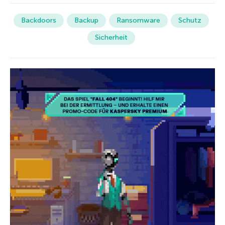
Backdoors
Backup
Ransomware
Schutz
Sicherheit