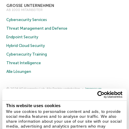
GROSSE UNTERNEHMEN
AB 1000 MITARBEITER
Cybersecurity Services
Threat Management and Defense
Endpoint Security
Hybrid Cloud Security
Cybersecurity Training
Threat Intelligence
Alle Lösungen
© 2026 AO Kaspersky Lab. Alle Rechte vorbehalten.
Impressum
Datenschutzrichtlinie
Lizenzvereinbarung B2C
Lizenzvereinbarung B2B
Anmeldung zum Business-Newsletter
Anmeldung zum Newsletter für B2B-Vertriebspartner
Cookies
This website uses cookies
We use cookies to personalise content and ads, to provide
social media features and to analyse our traffic. We also
Kontakt
Über uns
Partner
Blog
Weitere Informationen
share information about your use of our site with our social
Pressemitteilungen
media, advertising and analytics partners who may