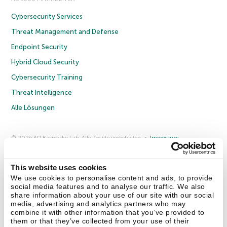
Cybersecurity Services
Threat Management and Defense
Endpoint Security
Hybrid Cloud Security
Cybersecurity Training
Threat Intelligence
Alle Lösungen
© 2026 AO Kaspersky Lab. Alle Rechte vorbehalten.
Impressum
Datenschutzrichtlinie
Lizenzvereinbarung B2C
Lizenzvereinbarung B2B
Anmeldung zum Business-Newsletter
Anmeldung zum Newsletter für B2B-Vertriebspartner
Cookies
This website uses cookies
We use cookies to personalise content and ads, to provide
social media features and to analyse our traffic. We also
Kontakt
Über uns
Partner
Blog
Weitere Informationen
share information about your use of our site with our social
Pressemitteilungen
media, advertising and analytics partners who may
combine it with other information that you’ve provided to
them or that they’ve collected from your use of their
Securelist
Eugene Personal Blog
Enzyklopädie