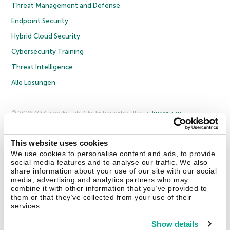
Threat Management and Defense
Endpoint Security
Hybrid Cloud Security
Cybersecurity Training
Threat Intelligence
Alle Lösungen
© 2026 AO Kaspersky Lab. Alle Rechte vorbehalten.
Impressum
Datenschutzrichtlinie
Lizenzvereinbarung B2C
Lizenzvereinbarung B2B
Anmeldung zum Business-Newsletter
Anmeldung zum Newsletter für B2B-Vertriebspartner
Cookies
This website uses cookies
We use cookies to personalise content and ads, to provide
social media features and to analyse our traffic. We also
Kontakt
Über uns
Partner
Blog
Weitere Informationen
share information about your use of our site with our social
Pressemitteilungen
media, advertising and analytics partners who may
combine it with other information that you’ve provided to
them or that they’ve collected from your use of their
Securelist
Eugene Personal Blog
Enzyklopädie
services.
Show details