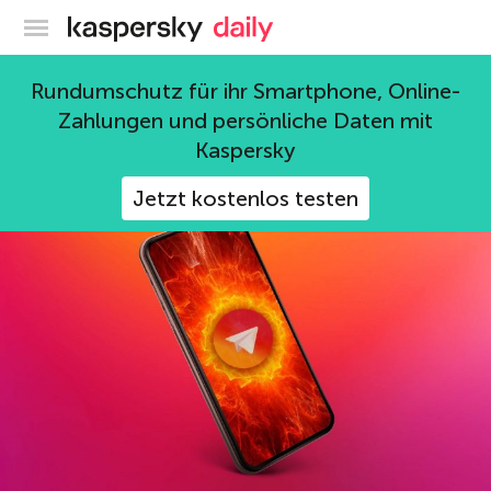
Offizieller Blog von Kaspersky
Telegram
Rundumschutz für ihr Smartphone, Online-
Zahlungen und persönliche Daten mit
31 Beiträge
Kaspersky
Jetzt kostenlos testen
Telegram