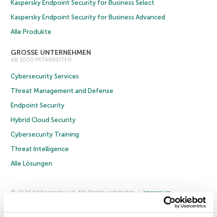
Kaspersky Endpoint Security for Business Select
Kaspersky Endpoint Security for Business Advanced
Alle Produkte
GROSSE UNTERNEHMEN
AB 1000 MITARBEITER
Cybersecurity Services
Threat Management and Defense
Endpoint Security
Hybrid Cloud Security
Cybersecurity Training
Threat Intelligence
Alle Lösungen
© 2026 AO Kaspersky Lab. Alle Rechte vorbehalten.
Impressum
Datenschutzrichtlinie
Lizenzvereinbarung B2C
Lizenzvereinbarung B2B
Anmeldung zum Business-Newsletter
Anmeldung zum Newsletter für B2B-Vertriebspartner
Cookies