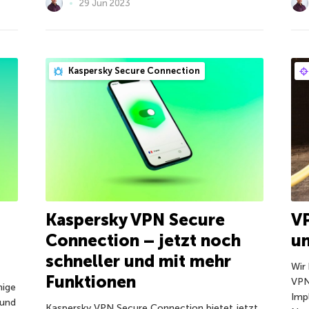
29 Jun 2023
Kaspersky Secure Connection
V
Kaspersky VPN Secure
un
Connection – jetzt noch
schneller und mit mehr
Wir
Funktionen
VPN
nige
Imp
 und
Kaspersky VPN Secure Connection bietet jetzt