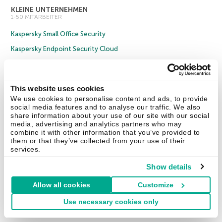
KLEINE UNTERNEHMEN
1-50 MITARBEITER
Kaspersky Small Office Security
Kaspersky Endpoint Security Cloud
Alle Produkte
MITTLERE UNTERNEHMEN
This website uses cookies
51-999 MITARBEITER
We use cookies to personalise content and ads, to provide
social media features and to analyse our traffic. We also
Kaspersky Endpoint Security Cloud
share information about your use of our site with our social
media, advertising and analytics partners who may
Kaspersky Endpoint Security for Business Select
combine it with other information that you’ve provided to
Kaspersky Endpoint Security for Business Advanced
them or that they’ve collected from your use of their
services.
Alle Produkte
Show details
GROSSE UNTERNEHMEN
AB 1000 MITARBEITER
Allow all cookies
Customize
Cybersecurity Services
Use necessary cookies only
Threat Management and Defense