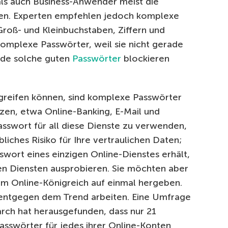
als auch Business-Anwender meist die
en. Experten empfehlen jedoch komplexe
roß- und Kleinbuchstaben, Ziffern und
komplexe Passwörter, weil sie nicht gerade
ade solche guten
Passwörter
blockieren
greifen können, sind komplexe Passwörter
utzen, etwa Online-Banking, E-Mail und
sswort für all diese Dienste zu verwenden,
liches Risiko für Ihre vertraulichen Daten;
swort eines einzigen Online-Dienstes erhält,
en Diensten ausprobieren. Sie möchten aber
hrem Online-Königreich auf einmal hergeben.
t entgegen dem Trend arbeiten. Eine Umfrage
ch hat herausgefunden, dass nur 21
asswörter für jedes ihrer Online-Konten