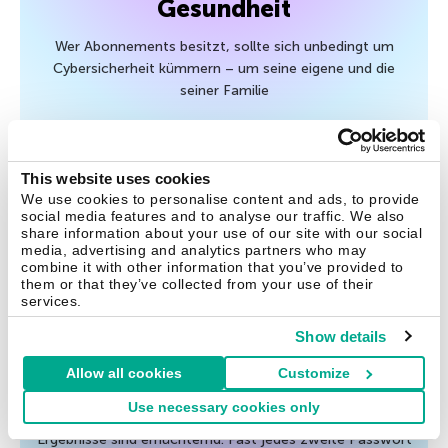
Gesundheit
Wer Abonnements besitzt, sollte sich unbedingt um
Cybersicherheit kümmern – um seine eigene und die
seiner Familie
28 Mai 2026
This website uses cookies
We use cookies to personalise content and ads, to provide
social media features and to analyse our traffic. We also
Tipps
share information about your use of our site with our social
media, advertising and analytics partners who may
combine it with other information that you’ve provided to
In weniger als einer Minute
them or that they’ve collected from your use of their
geknackt: (fast) jedes zweite
services.
Passwort
Show details
Wir haben unsere Studie von vor zwei Jahren über die
Allow all cookies
Customize
Möglichkeit, Passwörter aus der realen Welt zu knacken,
Use necessary cookies only
die im Darknet preisgegeben wurden, überarbeitet. Die
Ergebnisse sind ernüchternd: Fast jedes zweite Passwort