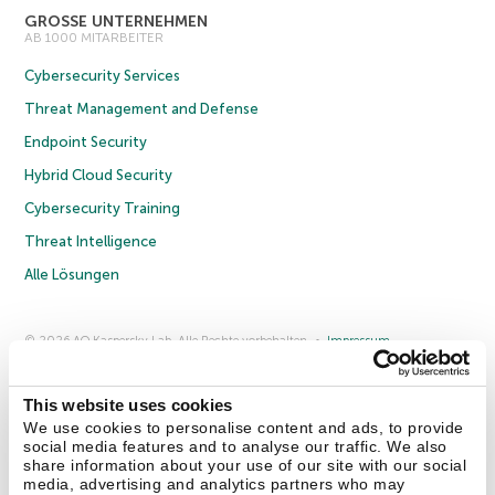
GROSSE UNTERNEHMEN
AB 1000 MITARBEITER
Cybersecurity Services
Threat Management and Defense
Endpoint Security
Hybrid Cloud Security
Cybersecurity Training
Threat Intelligence
Alle Lösungen
© 2026 AO Kaspersky Lab. Alle Rechte vorbehalten.
Impressum
Datenschutzrichtlinie
Lizenzvereinbarung B2C
Lizenzvereinbarung B2B
Anmeldung zum Business-Newsletter
Anmeldung zum Newsletter für B2B-Vertriebspartner
Cookies
This website uses cookies
We use cookies to personalise content and ads, to provide
social media features and to analyse our traffic. We also
Kontakt
Über uns
Partner
Blog
Weitere Informationen
share information about your use of our site with our social
Pressemitteilungen
media, advertising and analytics partners who may