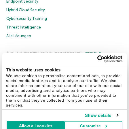
Endpoint Security
Hybrid Cloud Security
Cybersecurity Training
Threat Intelligence
Alle Lösungen
© 2026 AO Kaspersky Lab. Alle Rechte vorbehalten.
Impressum
Datenschutzrichtlinie
Lizenzvereinbarung B2C
Lizenzvereinbarung B2B
Anmeldung zum Business-Newsletter
Anmeldung zum Newsletter für B2B-Vertriebspartner
Cookies
This website uses cookies
We use cookies to personalise content and ads, to provide
social media features and to analyse our traffic. We also
Kontakt
Über uns
Partner
Blog
Weitere Informationen
share information about your use of our site with our social
Pressemitteilungen
media, advertising and analytics partners who may
combine it with other information that you’ve provided to
them or that they’ve collected from your use of their
Securelist
Eugene Personal Blog
Enzyklopädie
services.
Show details
Allow all cookies
Customize