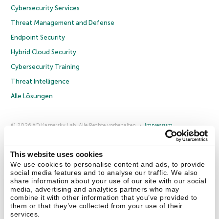
Cybersecurity Services
Threat Management and Defense
Endpoint Security
Hybrid Cloud Security
Cybersecurity Training
Threat Intelligence
Alle Lösungen
© 2026 AO Kaspersky Lab. Alle Rechte vorbehalten.
Impressum
Datenschutzrichtlinie
Lizenzvereinbarung B2C
Lizenzvereinbarung B2B
Anmeldung zum Business-Newsletter
Anmeldung zum Newsletter für B2B-Vertriebspartner
Cookies
This website uses cookies
We use cookies to personalise content and ads, to provide
social media features and to analyse our traffic. We also
Kontakt
Über uns
Partner
Blog
Weitere Informationen
share information about your use of our site with our social
Pressemitteilungen
media, advertising and analytics partners who may
combine it with other information that you’ve provided to
them or that they’ve collected from your use of their
Securelist
Eugene Personal Blog
Enzyklopädie
services.