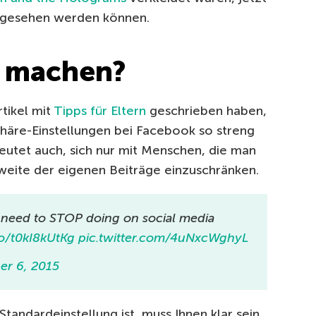
n gesehen werden können.
e machen?
tikel mit
Tipps für Eltern
geschrieben haben,
häre-Einstellungen bei Facebook so streng
eutet auch, sich nur mit Menschen, die man
weite der eigenen Beiträge einzuschränken.
u need to STOP doing on social media
co/t0kI8kUtKg
pic.twitter.com/4uNxcWghyL
er 6, 2015
tandardeinstellung ist, muss Ihnen klar sein,