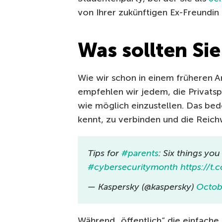
von Ihrer zukünftigen Ex-Freundi
Was sollten Si
Wie wir schon in einem früheren Ar
empfehlen wir jedem, die Privatsp
wie möglich einzustellen. Das bed
kennt, zu verbinden und die Reich
Tips for
#parents
: Six things yo
#cybersecuritymonth
https://t.
— Kaspersky (@kaspersky)
Octob
Während „öffentlich“ die einfache S