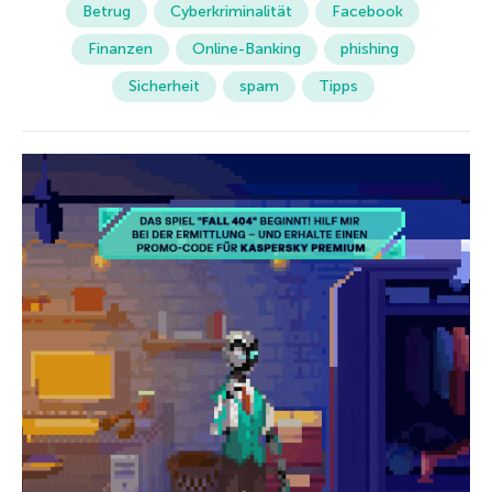
Betrug
Cyberkriminalität
Facebook
Finanzen
Online-Banking
phishing
Sicherheit
spam
Tipps