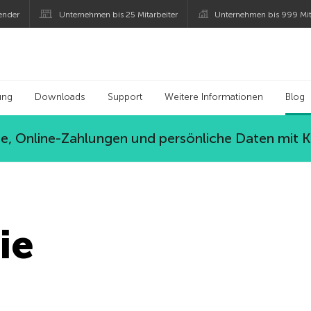
ender
Unternehmen bis 25 Mitarbeiter
Unternehmen bis 999 Mit
 Kaspersky
ung
Downloads
Support
Weitere Informationen
Blog
, Online-Zahlungen und persönliche Daten mit 
ie