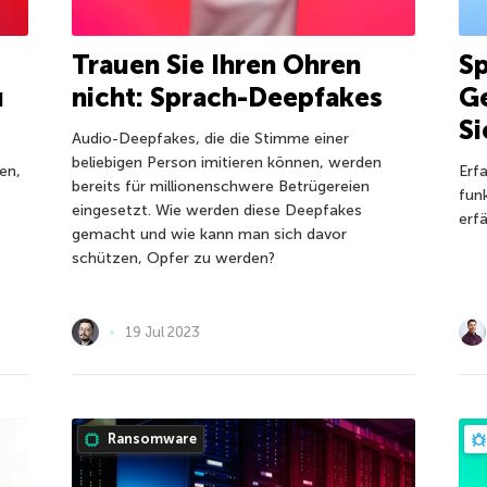
Trauen Sie Ihren Ohren
Sp
u
nicht: Sprach-Deepfakes
Ge
Si
Audio-Deepfakes, die die Stimme einer
beliebigen Person imitieren können, werden
en,
Erf
bereits für millionenschwere Betrügereien
fun
eingesetzt. Wie werden diese Deepfakes
erf
gemacht und wie kann man sich davor
schützen, Opfer zu werden?
19 Jul 2023
Ransomware