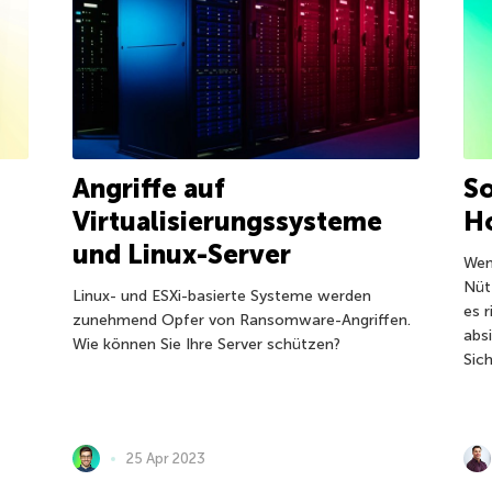
Angriffe auf
So
Virtualisierungssysteme
H
und Linux-Server
Wen
Nütz
Linux- und ESXi-basierte Systeme werden
es 
zunehmend Opfer von Ransomware-Angriffen.
abs
Wie können Sie Ihre Server schützen?
Sich
25 Apr 2023