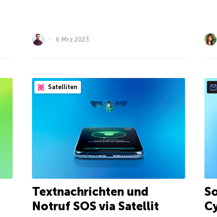
6 Mrz 2023
Satelliten
Textnachrichten und
So
Notruf SOS via Satellit
Cy