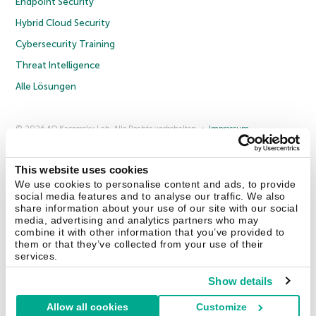
Endpoint Security
Hybrid Cloud Security
Cybersecurity Training
Threat Intelligence
Alle Lösungen
© 2026 AO Kaspersky Lab. Alle Rechte vorbehalten.
Impressum
Datenschutzrichtlinie
Lizenzvereinbarung B2C
Lizenzvereinbarung B2B
Anmeldung zum Business-Newsletter
Anmeldung zum Newsletter für B2B-Vertriebspartner
Cookies
This website uses cookies
We use cookies to personalise content and ads, to provide
social media features and to analyse our traffic. We also
Kontakt
Über uns
Partner
Blog
Weitere Informationen
share information about your use of our site with our social
Pressemitteilungen
media, advertising and analytics partners who may
combine it with other information that you’ve provided to
them or that they’ve collected from your use of their
Securelist
Eugene Personal Blog
Enzyklopädie
services.
Show details
Allow all cookies
Customize