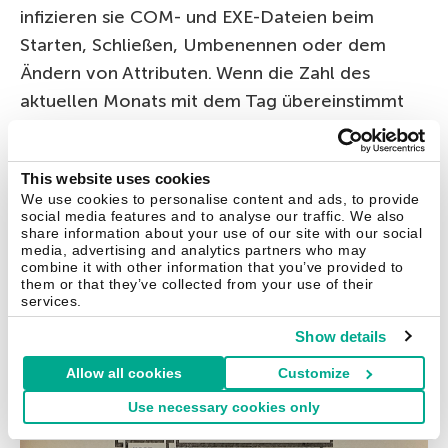
infizieren sie COM- und EXE-Dateien beim
Starten, Schließen, Umbenennen oder dem
Ändern von Attributen. Wenn die Zahl des
aktuellen Monats mit dem Tag übereinstimmt
(zum Beispiel am 1. Januar (01.01.) oder 2.
Februar (02.02)), zerstören die Viren einen Teil
This website uses cookies
der Systeminformationen im Boot-Sektor des
We use cookies to personalise content and ads, to provide
C-Laufwerks. Dann entschlüsseln sie ein Bild
social media features and to analyse our traffic. We also
share information about your use of our site with our social
und zeigen dieses an:
media, advertising and analytics partners who may
combine it with other information that you’ve provided to
them or that they’ve collected from your use of their
services.
Show details
Allow all cookies
Customize
Use necessary cookies only