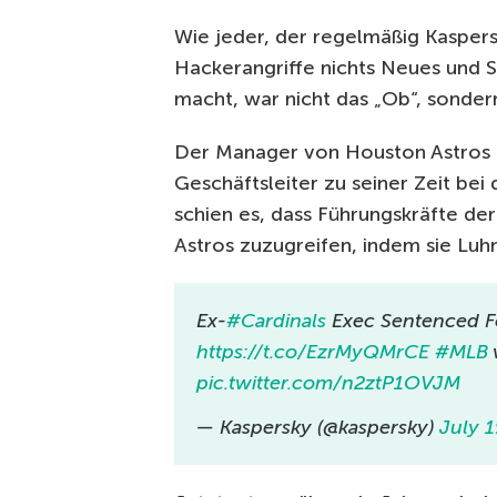
Wie jeder, der regelmäßig Kaspersk
Hackerangriffe nichts Neues und 
macht, war nicht das „Ob“, sondern
Der Manager von Houston Astros G
Geschäftsleiter zu seiner Zeit bei
schien es, dass Führungskräfte de
Astros zuzugreifen, indem sie Lu
Ex-
#Cardinals
Exec Sentenced F
https://t.co/EzrMyQMrCE
#MLB
pic.twitter.com/n2ztP1OVJM
— Kaspersky (@kaspersky)
July 1