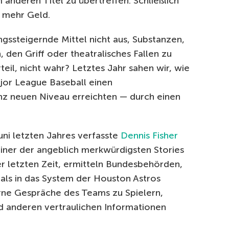
nderen Titel zu übertreffen. Schließlich
h mehr Geld.
ngssteigernde Mittel nicht aus, Substanzen,
 den Griff oder theatralisches Fallen zu
rteil, nicht wahr? Letztes Jahr sahen wir, wie
ajor League Baseball einen
z neuen Niveau erreichten — durch einen
Juni letzten Jahres verfasste
Dennis Fisher
 einer der angeblich merkwürdigsten Stories
r letzten Zeit, ermitteln Bundesbehörden,
nals in das System der Houston Astros
erne Gespräche des Teams zu Spielern,
d anderen vertraulichen Informationen