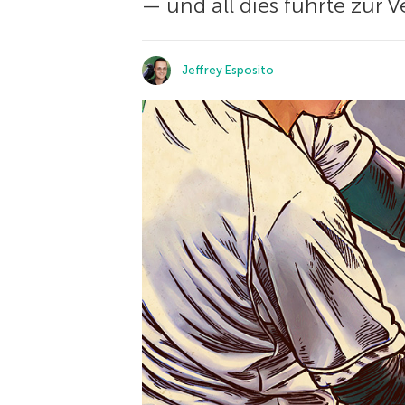
— und all dies führte zur 
Jeffrey Esposito