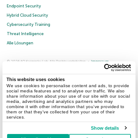
Endpoint Security
Hybrid Cloud Security
Cybersecurity Training
Threat Intelligence
Alle Lösungen
© 2026 AO Kaspersky Lab. Alle Rechte vorbehalten.
Impressum
Datenschutzrichtlinie
Lizenzvereinbarung B2C
Lizenzvereinbarung B2B
Anmeldung zum Business-Newsletter
Anmeldung zum Newsletter für B2B-Vertriebspartner
Cookies
This website uses cookies
We use cookies to personalise content and ads, to provide
social media features and to analyse our traffic. We also
Kontakt
Über uns
Partner
Blog
Weitere Informationen
share information about your use of our site with our social
Pressemitteilungen
media, advertising and analytics partners who may
combine it with other information that you’ve provided to
them or that they’ve collected from your use of their
Securelist
Eugene Personal Blog
Enzyklopädie
services.
Show details