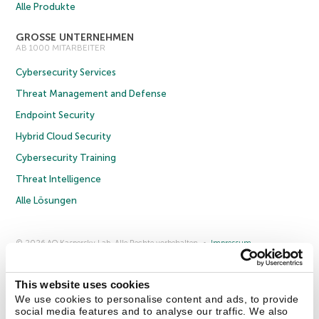
Alle Produkte
GROSSE UNTERNEHMEN
AB 1000 MITARBEITER
Cybersecurity Services
Threat Management and Defense
Endpoint Security
Hybrid Cloud Security
Cybersecurity Training
Threat Intelligence
Alle Lösungen
© 2026 AO Kaspersky Lab. Alle Rechte vorbehalten.
Impressum
Datenschutzrichtlinie
Lizenzvereinbarung B2C
Lizenzvereinbarung B2B
Anmeldung zum Business-Newsletter
Anmeldung zum Newsletter für B2B-Vertriebspartner
Cookies
This website uses cookies
We use cookies to personalise content and ads, to provide
social media features and to analyse our traffic. We also
Kontakt
Über uns
Partner
Blog
Weitere Informationen