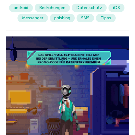
android
Bedrohungen
Datenschutz
iOS
Messenger
phishing
SMS
Tipps