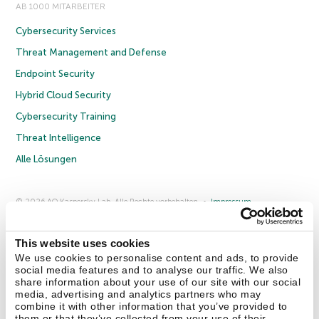
AB 1000 MITARBEITER
Cybersecurity Services
Threat Management and Defense
Endpoint Security
Hybrid Cloud Security
Cybersecurity Training
Threat Intelligence
Alle Lösungen
© 2026 AO Kaspersky Lab. Alle Rechte vorbehalten.
Impressum
Datenschutzrichtlinie
Lizenzvereinbarung B2C
Lizenzvereinbarung B2B
Anmeldung zum Business-Newsletter
Anmeldung zum Newsletter für B2B-Vertriebspartner
Cookies
This website uses cookies
We use cookies to personalise content and ads, to provide
social media features and to analyse our traffic. We also
Kontakt
Über uns
Partner
Blog
Weitere Informationen
share information about your use of our site with our social
Pressemitteilungen
media, advertising and analytics partners who may
combine it with other information that you’ve provided to
them or that they’ve collected from your use of their