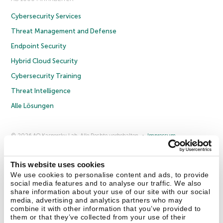
Cybersecurity Services
Threat Management and Defense
Endpoint Security
Hybrid Cloud Security
Cybersecurity Training
Threat Intelligence
Alle Lösungen
© 2026 AO Kaspersky Lab. Alle Rechte vorbehalten.
Impressum
Datenschutzrichtlinie
Lizenzvereinbarung B2C
Lizenzvereinbarung B2B
Anmeldung zum Business-Newsletter
Anmeldung zum Newsletter für B2B-Vertriebspartner
Cookies
This website uses cookies
We use cookies to personalise content and ads, to provide
social media features and to analyse our traffic. We also
Kontakt
Über uns
Partner
Blog
Weitere Informationen
share information about your use of our site with our social
Pressemitteilungen
media, advertising and analytics partners who may
combine it with other information that you’ve provided to
them or that they’ve collected from your use of their
Securelist
Eugene Personal Blog
Enzyklopädie