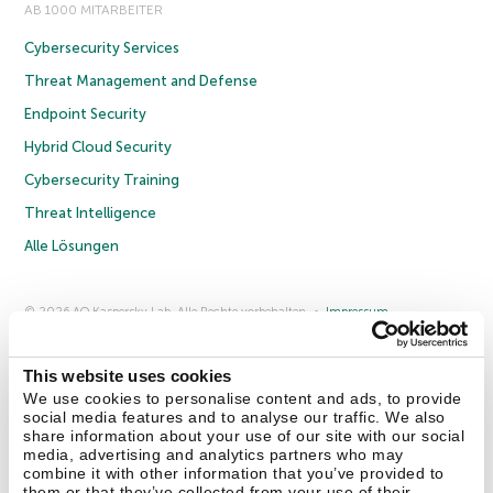
AB 1000 MITARBEITER
Cybersecurity Services
Threat Management and Defense
Endpoint Security
Hybrid Cloud Security
Cybersecurity Training
Threat Intelligence
Alle Lösungen
© 2026 AO Kaspersky Lab. Alle Rechte vorbehalten.
Impressum
Datenschutzrichtlinie
Lizenzvereinbarung B2C
Lizenzvereinbarung B2B
Anmeldung zum Business-Newsletter
Anmeldung zum Newsletter für B2B-Vertriebspartner
Cookies
This website uses cookies
We use cookies to personalise content and ads, to provide
social media features and to analyse our traffic. We also
Kontakt
Über uns
Partner
Blog
Weitere Informationen
share information about your use of our site with our social
Pressemitteilungen
media, advertising and analytics partners who may
combine it with other information that you’ve provided to
them or that they’ve collected from your use of their