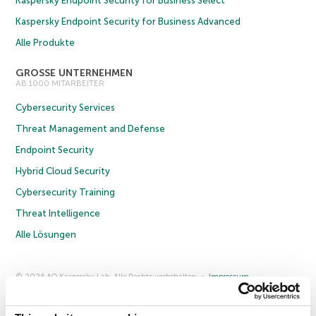
Kaspersky Endpoint Security for Business Select
Kaspersky Endpoint Security for Business Advanced
Alle Produkte
GROSSE UNTERNEHMEN
AB 1000 MITARBEITER
Cybersecurity Services
Threat Management and Defense
Endpoint Security
Hybrid Cloud Security
Cybersecurity Training
Threat Intelligence
Alle Lösungen
© 2026 AO Kaspersky Lab. Alle Rechte vorbehalten.
Impressum
Datenschutzrichtlinie
Lizenzvereinbarung B2C
Lizenzvereinbarung B2B
Anmeldung zum Business-Newsletter
Anmeldung zum Newsletter für B2B-Vertriebspartner
Cookies