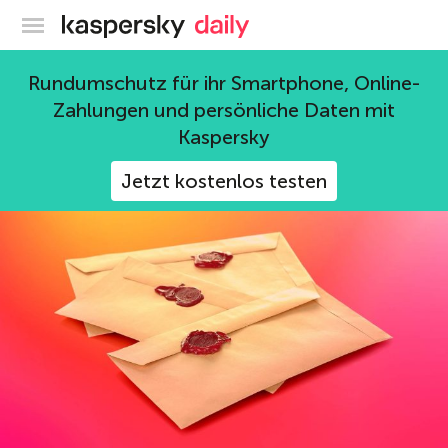
Offizieller Blog von Kaspersky
Business
Rundumschutz für ihr Smartphone, Online-
Zahlungen und persönliche Daten mit
41 Beiträge
Kaspersky
Jetzt kostenlos testen
Bedrohungen