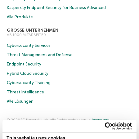
Kaspersky Endpoint Security for Business Advanced
Alle Produkte
GROSSE UNTERNEHMEN
AB 1000 MITARBEITER
Cybersecurity Services
Threat Management and Defense
Endpoint Security
Hybrid Cloud Security
Cybersecurity Training
Threat Intelligence
Alle Lösungen
© 2026 AO Kaspersky Lab. Alle Rechte vorbehalten.
Impressum
Datenschutzrichtlinie
Lizenzvereinbarung B2C
Lizenzvereinbarung B2B
Anmeldung zum Business-Newsletter
Anmeldung zum Newsletter für B2B-Vertriebspartner
Cookies
This website uses cookies